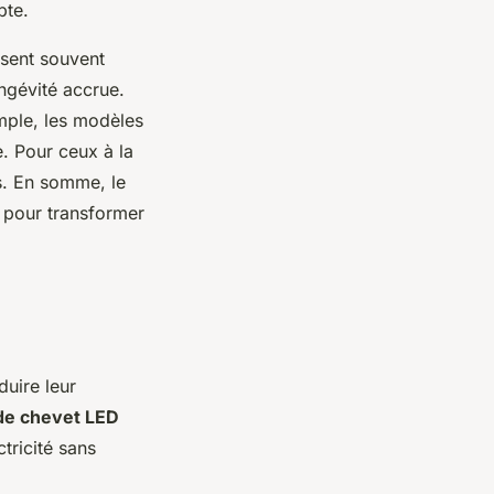
pte.
ssent souvent
ngévité accrue.
mple, les modèles
e. Pour ceux à la
és. En somme, le
é pour transformer
uire leur
de chevet LED
tricité sans