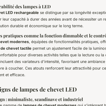
rabilité des lampes à LED
vet LED rechargeable
se distingue par sa longévité except
 leur capacité à durer des années avant de nécessiter un 
olution durable et économique sur le long terme.
s pratiques comme la fonction dimmable et le contrôl
hevet modernes
, équipées de fonctionnalités pratiques, offr
de chevet tactile
permet un ajustement facile de la luminos
onfortable pour diverses activités telles que la lecture ou la
incluent des variateurs d'intensité, favorisant une ambiance
e à coucher. Ces atouts renforcent leur attractivité pour c
nt et efficace.
esigns de lampes de chevet LED
gn : minimaliste, scandinave et industriel
rge gamme de
lampes de chevet modernes
qui s'intègrent