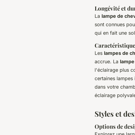
Longévité et du
La
lampe de che
sont connues pour
qui en fait une s
Caractéristique
Les
lampes de c
accrue. La
lampe 
l'éclairage plus c
certaines lampes 
dans votre chambr
éclairage polyvale
Styles et d
Options de desi
Explorez une la