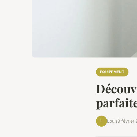
ÉQUIPEMENT
Découvr
parfait
L
Louis
3 février