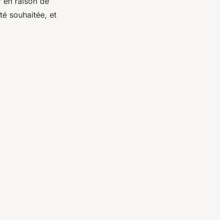
r en raison de
té souhaitée, et