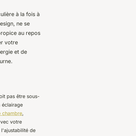
lière à la fois à
design, ne se
propice au repos
r votre
ergie et de
turne.
it pas être sous-
 éclairage
re chambre
,
avec votre
l'ajustabilité de