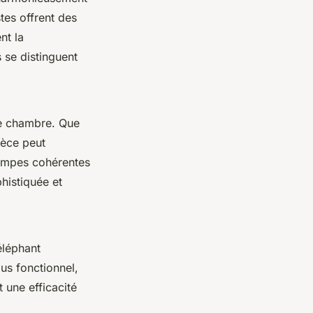
tes offrent des
nt la
s se distinguent
ne chambre. Que
ièce peut
lampes cohérentes
histiquée et
éléphant
lus fonctionnel,
 une efficacité