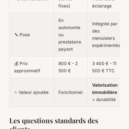
fixes)
éclairage
En
Intégrée par
autonomie
des
🔧 Pose
ou
menuisiers
prestataire
expérimentés
payant
💰 Prix
800 € - 2
3 400 € - 11
approximatif
500 €
500 € TTC
Valorisation
✨ Valeur ajoutée
Fonctionnel
immobilière
+ durabilité
Les questions standards des
clients