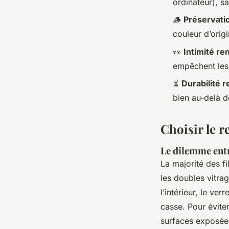
ordinateur), s
🪵
Préservati
couleur d’orig
👀
Intimité re
empêchent les r
⏳
Durabilité 
bien au-delà 
Choisir le r
Le dilemme entr
La majorité des fi
les doubles vitrag
l’intérieur, le ver
casse. Pour éviter
surfaces exposées 