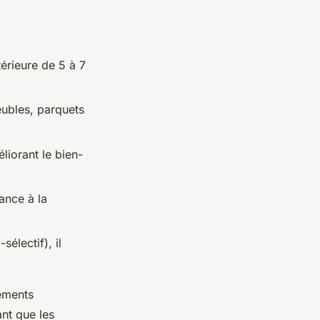
térieure de 5 à 7
meubles, parquets
liorant le bien-
dance à la
sélectif), il
ements
ant que les