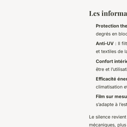
Les informa
Protection th
degrés en bloq
Anti-UV
: Il f
et textiles de 
Confort intéri
être et l’utilis
Efficacité én
climatisation et
Film sur mes
s’adapte à l’es
Le silence revien
mécaniques, plus d