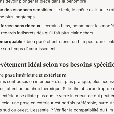
ans devoir plonger la pièce dans la pénombre
on des essences sensibles
- le teck, le chêne clair ou le ro
ine plus longtemps
nforcée sans rideaux
- certains films, notamment les modèle
egards indiscrets dès qu’il fait plus clair dehors
remarquable
- bien posé et entretenu, un film peut durer en
de son temps d’amortissement
evêtement idéal selon vos besoins spécif
e pose intérieure et extérieure
lms sont posés en intérieur - c’est plus pratique, plus acces
es, attention au choc thermique. Si le film absorbe trop de 
re extérieur se dilate plus que le verre intérieur, ce qui peut 
 cela, une pose en extérieur est parfois préférable, surtout
sud ou ouest. L’essentiel ? Vérifier la compatibilité du fil