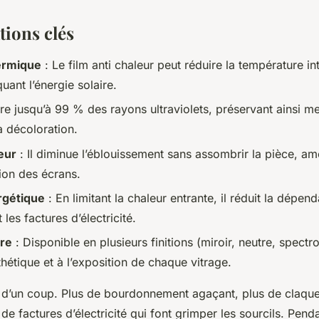
tions clés
ermique
: Le film anti chaleur peut réduire la température in
uant l’énergie solaire.
iltre jusqu’à 99 % des rayons ultraviolets, préservant ainsi 
la décoloration.
eur
: Il diminue l’éblouissement sans assombrir la pièce, amé
ation des écrans.
ergétique
: En limitant la chaleur entrante, il réduit la dépen
 les factures d’électricité.
ure
: Disponible en plusieurs finitions (miroir, neutre, spectro-
thétique et à l’exposition de chaque vitrage.
t d’un coup. Plus de bourdonnement agaçant, plus de claqu
e factures d’électricité qui font grimper les sourcils. Pend