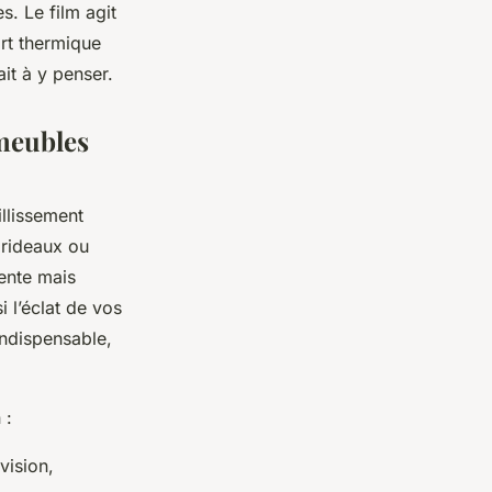
s. Le film agit
ort thermique
ait à y penser.
 meubles
illissement
 rideaux ou
lente mais
i l’éclat de vos
 indispensable,
 :
vision,