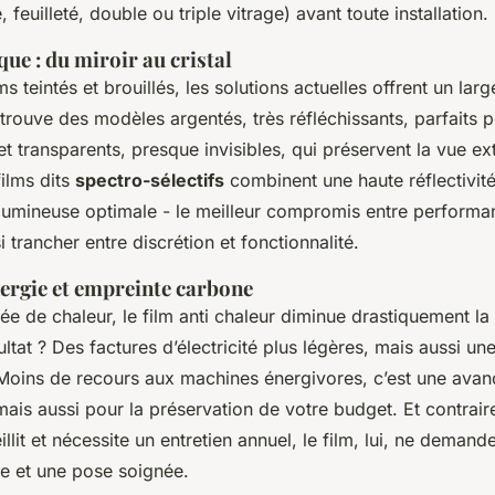
 feuilleté, double ou triple vitrage) avant toute installation.
que : du miroir au cristal
ms teintés et brouillés, les solutions actuelles offrent un larg
trouve des modèles argentés, très réfléchissants, parfaits po
et transparents, presque invisibles, qui préservent la vue ext
films dits
spectro-sélectifs
combinent une haute réflectivit
lumineuse optimale - le meilleur compromis entre performan
si trancher entre discrétion et fonctionnalité.
ergie et empreinte carbone
rée de chaleur, le film anti chaleur diminue drastiquement l
ultat ? Des factures d’électricité plus légères, mais aussi u
Moins de recours aux machines énergivores, c’est une ava
mais aussi pour la préservation de votre budget. Et contrai
illit et nécessite un entretien annuel, le film, lui, ne demande
re et une pose soignée.