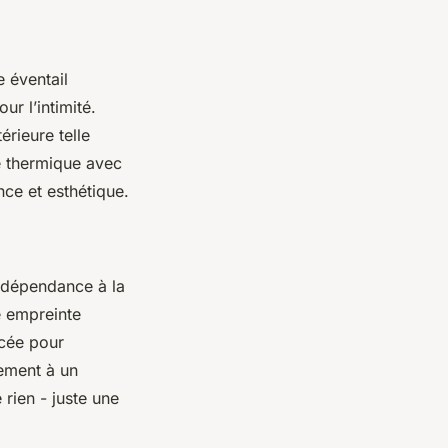
e éventail
ur l’intimité.
érieure telle
é thermique avec
ce et esthétique.
a dépendance à la
ne empreinte
ncée pour
rement à un
 rien - juste une