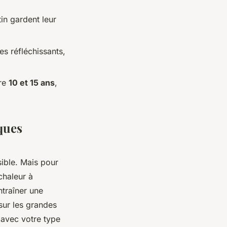
tin gardent leur
s réfléchissants,
tre
10 et 15 ans
,
iques
sible. Mais pour
chaleur à
entraîner une
 sur les grandes
m avec votre type