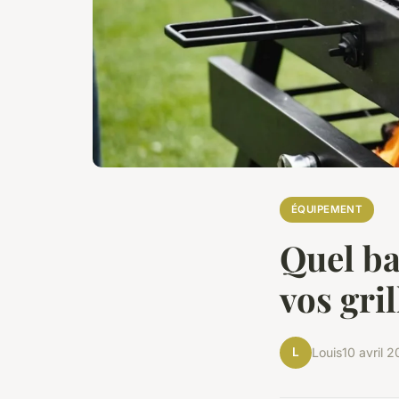
ÉQUIPEMENT
Quel ba
vos gri
L
Louis
10 avril 