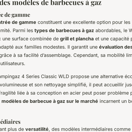
des modèles de barbecues à gaz
ée de gamme
ntrée de gamme
constituent une excellente option pour les
imité. Parmi les
types de barbecues à gaz
abordables, le We
ec une surface combinée de
grill et plancha
et une capacité 
 adapté aux familles modestes. Il garantit une
évaluation de
grâce à sa facilité d’assemblage. Cependant, sa mobilité lim
utilisateurs.
 Campingaz 4 Series Classic WLD propose une alternative é
volumineuse et son nettoyage simplifié, il peut accueillir ju
fragilité liée à sa conception en acier peut poser problème
x
modèles de barbecue à gaz sur le marché
incarnent un b
édiaires
ant plus de
versatilité
, des modèles intermédiaires comme l