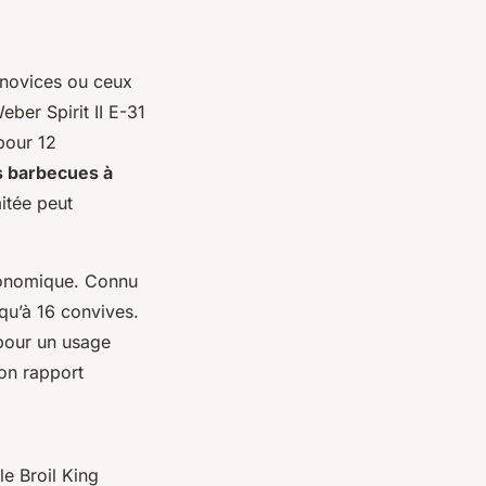
 novices ou ceux
ber Spirit II E-31
pour 12
s barbecues à
itée peut
conomique. Connu
squ’à 16 convives.
 pour un usage
on rapport
e Broil King