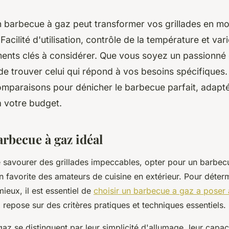
on barbecue à gaz peut transformer vos grillades en m
acilité d'utilisation, contrôle de la température et va
ents clés à considérer. Que vous soyez un passionné o
 de trouver celui qui répond à vos besoins spécifique
omparaisons pour dénicher le barbecue parfait, adapt
 à votre budget.
arbecue à gaz idéal
de savourer des grillades impeccables, opter pour un barbec
on favorite des amateurs de cuisine en extérieur. Pour déte
ieux, il est essentiel de
choisir un barbecue a gaz a poser
 repose sur des critères pratiques et techniques essentiels.
az se distinguent par leur simplicité d'allumage, leur capac