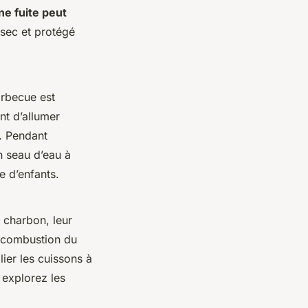
ne fuite peut
 sec et protégé
arbecue est
nt d’allumer
s. Pendant
n seau d’eau à
e d’enfants.
 charbon, leur
a combustion du
ier les cuissons à
 explorez les