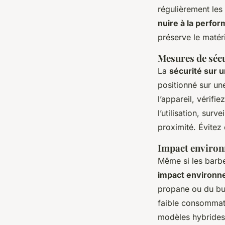
régulièrement les
nuire à la perfo
préserve le matér
Mesures de sécur
La
sécurité sur 
positionné sur un
l’appareil, vérifi
l’utilisation, su
proximité. Évitez 
Impact environn
Même si les barb
impact environn
propane ou du but
faible consommati
modèles hybrides 