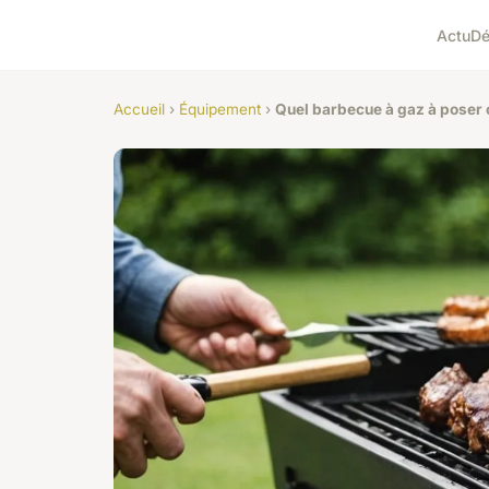
Actu
D
Accueil
›
Équipement
›
Quel barbecue à gaz à poser c