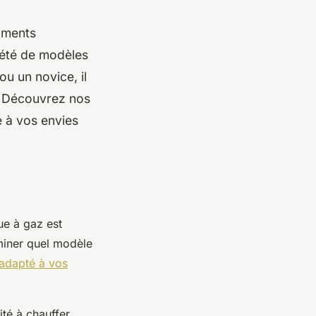
oments
riété de modèles
u un novice, il
s. Découvrez nos
é à vos envies
ue à gaz est
rminer quel modèle
 adapté à vos
ité à chauffer