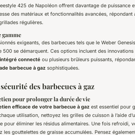
eestyle 425 de Napoléon offrent davantage de puissance et d
sse des matériaux et fonctionnalités avancées, répondant a
rillades régulières.
de gamme
sionnés exigeants, des barbecues tels que le Weber Genesi
e 500 se démarquent. Ces options incluent des innovation
intégré connecté
ou plusieurs brûleurs puissants, répondan
llade barbecue à gaz
sophistiquées.
 sécurité des barbecues à gaz
etien pour prolonger la durée de vie
etien efficace de votre barbecue à gaz
est essentiel pour g
chaque utilisation, nettoyez les grilles de cuisson à l’aide d
 pour éliminer les résidus alimentaires. Une fois refroidi, v
irez les gouttelettes de graisse accumulées. Pensez égalemen