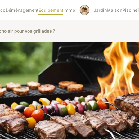
éco
Déménagement
Équipement
Immo
Jardin
Maison
Piscine
hoisir pour vos grillades ?