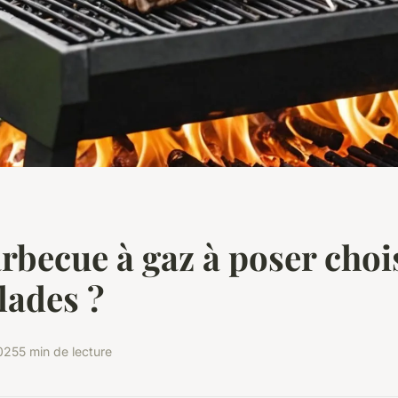
rbecue à gaz à poser choi
llades ?
2025
5 min de lecture