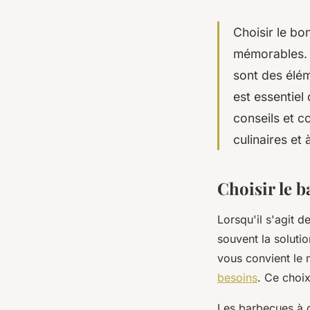
Choisir le b
mémorables. F
sont des élém
est essentiel
conseils et c
culinaires et
Choisir le b
Lorsqu'il s'agit 
souvent la soluti
vous convient le m
besoins
. Ce choix
Les barbecues à g