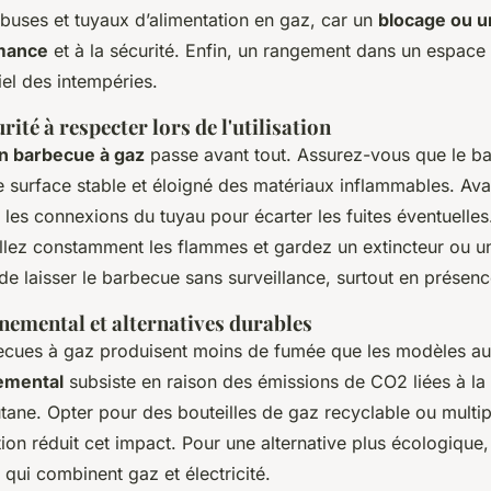
 buses et tuyaux d’alimentation en gaz, car un
blocage ou u
rmance
et à la sécurité. Enfin, un rangement dans un espace
iel des intempéries.
ité à respecter lors de l'utilisation
un barbecue à gaz
passe avant tout. Assurez-vous que le b
e surface stable et éloigné des matériaux inflammables. Ava
ez les connexions du tuyau pour écarter les fuites éventuelle
rveillez constamment les flammes et gardez un extincteur ou u
de laisser le barbecue sans surveillance, surtout en présenc
emental et alternatives durables
ecues à gaz produisent moins de fumée que les modèles au
emental
subsiste en raison des émissions de CO2 liées à l
ane. Opter pour des bouteilles de gaz recyclable ou multipl
on réduit cet impact. Pour une alternative plus écologique,
qui combinent gaz et électricité.