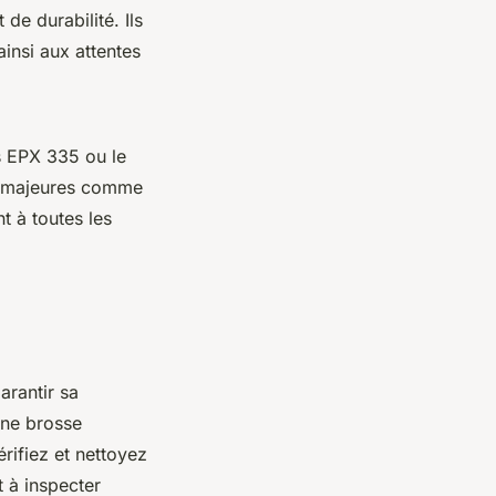
e durabilité. Ils
insi aux attentes
s EPX 335 ou le
s majeures comme
t à toutes les
arantir sa
’une brosse
érifiez et nettoyez
t à inspecter