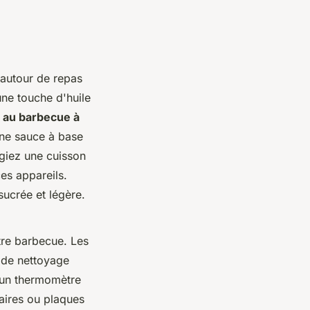
 autour de repas
ne touche d'huile
e au barbecue à
une sauce à base
égiez une cuisson
es appareils.
sucrée et légère.
tre barbecue. Les
s de nettoyage
ez un thermomètre
aires ou plaques