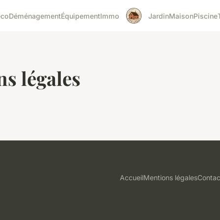
éco
Déménagement
Équipement
Immo
Jardin
Maison
Piscine
s légales
Accueil
Mentions légales
Contac