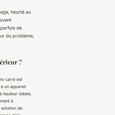
sage, heurté au
ouvent
 parfois de
tour du problème,
érieur ?
e carré est
 à un appareil
à hauteur idéale,
ement à
 solution de