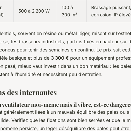
r,
100 à
Brassage puissant,
500 à 2 200 W
l)
300 m²
corrosion, IP élevé
ntiels, souvent en résine ou métal léger, misent sur l’esthét
verse, les brasseurs industriels, parfois fixés en hauteur sur
conçus pour tenir des semaines en continu. Le prix suit cett
èle basique et plus de
3 300 €
pour un équipement profes
en pesé, mieux vaut investir dans un bon matériau : les pale
stent à l’humidité et nécessitent peu d’entretien.
ns des internautes
on ventilateur moi-même mais il vibre, est-ce dangere
nt généralement liées à un mauvais équilibre des pales ou à
ide. Vérifiez que les fixations sont bien serrées et que le 
hénomène persiste, un léger déséquilibre des pales peut être