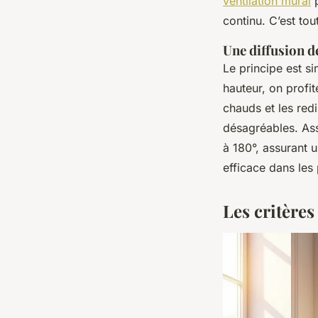
ventilation mural
p
continu. C’est to
Une diffusion de
Le principe est si
hauteur, on profit
chauds et les red
désagréables. Ass
à 180°, assurant u
efficace dans les
Les critère