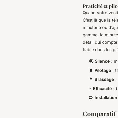
Praticité et pil
Quand votre ventil
C’est là que la t
minuterie ou d’aju
gamme, la minuteri
détail qui compte 
fiable dans les p
🔇
Silence
: m
📱
Pilotage
: t
🌀
Brassage
:
⚡
Efficacité
: 
🧩
Installation
Comparatif 