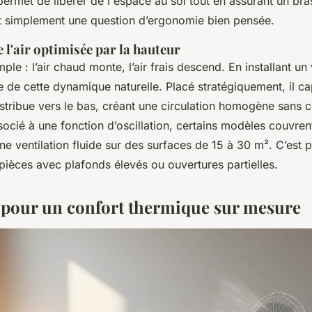
ermet de libérer de l'espace au sol tout en assurant un bra
ut simplement une question d’ergonomie bien pensée.
 l'air optimisée par la hauteur
mple : l’air chaud monte, l’air frais descend. En installant un 
e de cette dynamique naturelle. Placé stratégiquement, il cap
istribue vers le bas, créant une circulation homogène sans c
ocié à une fonction d’oscillation, certains modèles couvren
ne ventilation fluide sur des surfaces de 15 à 30 m². C’est 
 pièces avec plafonds élevés ou ouvertures partielles.
s pour un confort thermique sur mesure