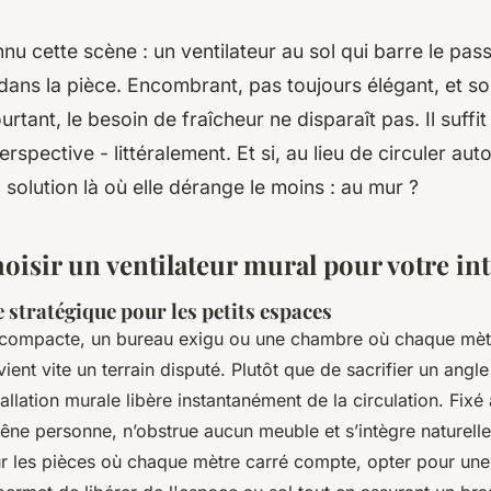
nu cette scène : un ventilateur au sol qui barre le pas
ans la pièce. Encombrant, pas toujours élégant, et s
urtant, le besoin de fraîcheur ne disparaît pas. Il suffit
rspective - littéralement. Et si, au lieu de circuler au
la solution là où elle dérange le moins : au mur ?
isir un ventilateur mural pour votre int
e stratégique pour les petits espaces
 compacte, un bureau exigu ou une chambre où chaque mètr
ient vite un terrain disputé. Plutôt que de sacrifier un angle
allation murale libère instantanément de la circulation. Fixé 
 gêne personne, n’obstrue aucun meuble et s’intègre naturell
our les pièces où chaque mètre carré compte, opter pour une