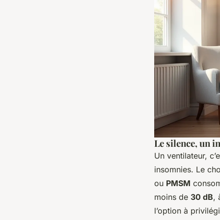
Le silence, un 
Un ventilateur, c’
insomnies. Le cho
ou
PMSM
consomm
moins de
30 dB
,
l’option à privilég