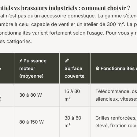
tiels vs brasseurs industriels : comment choisir ?
ral n’est pas qu’un accessoire domestique. La gamme s’étend
bre à celui capable de ventiler un atelier de 300 m². La p
onctionnalités varient fortement selon l’usage. Pour vous y r
es catégories.
⚡ Puissance
📏
e
moteur
Surface
⚙️ Fonctionnalités 
(moyenne)
couverte
15 à 30
Télécommande, osc
30 à 80 W
)
m²
silencieux, vitesse
30 à 60
Grilles renforcées,
80 à 150 W
m²
élevé, fixation rob