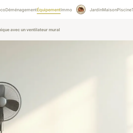
éco
Déménagement
Équipement
Immo
Jardin
Maison
Piscine
ique avec un ventilateur mural