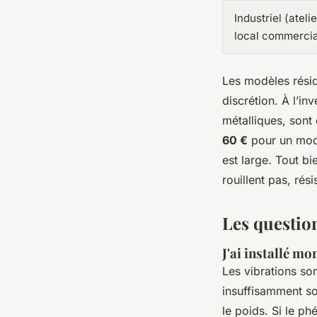
Industriel (atelie
local commercia
Les modèles réside
discrétion. À l’in
métalliques, sont 
60 €
pour un mod
est large. Tout bi
rouillent pas, rési
Les questio
J'ai installé m
Les vibrations so
insuffisamment sol
le poids. Si le p