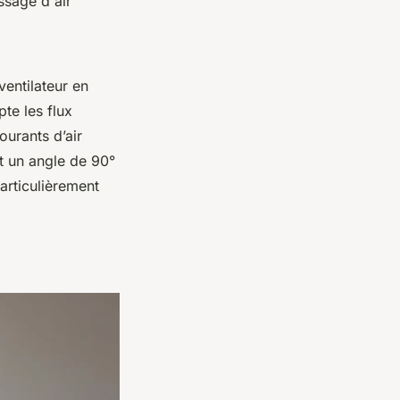
ssage d'air
ventilateur en
te les flux
ourants d’air
t un angle de 90°
particulièrement