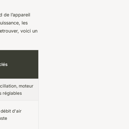
 de l’appareil
uissance, les
etrouver, voici un
clés
illation, moteur
s réglables
 débit d'air
uste