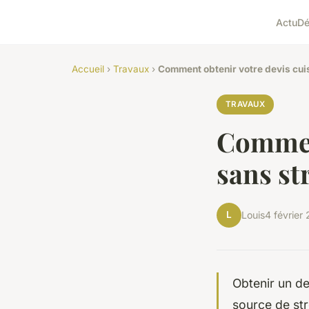
Actu
D
Accueil
›
Travaux
›
Comment obtenir votre devis cuis
TRAVAUX
Comment
sans st
L
Louis
4 février
Obtenir un de
source de str