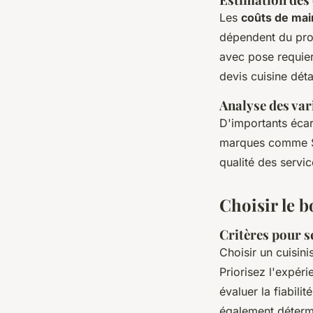
Les
coûts de ma
dépendent du prof
avec pose requier
devis cuisine dét
Analyse des vari
D'importants écar
marques comme SoC
qualité des servi
Choisir le b
Critères pour s
Choisir un cuisin
Priorisez l'expér
évaluer la fiabili
également détermi