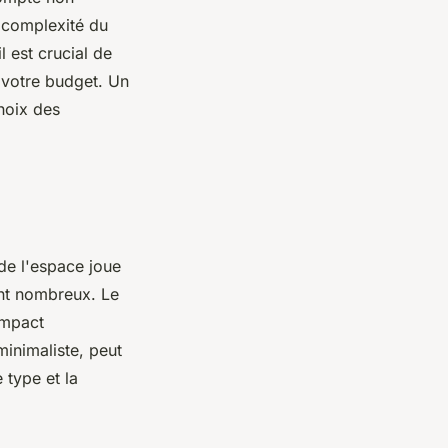
a complexité du
l est crucial de
t votre budget. Un
choix des
 de l'espace joue
ont nombreux. Le
impact
minimaliste, peut
e type et la