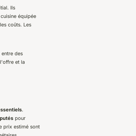
ial. Ils
 cuisine équipée
les coûts. Les
 entre des
offre et la
essentiels
.
éputés
pour
e prix estimé sont
étaires.