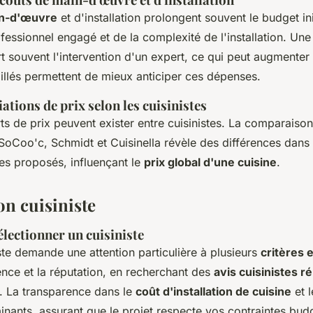
in-d'œuvre
et d'installation prolongent souvent le budget init
essionnel engagé et de la complexité de l'installation. Une
t souvent l'intervention d'un expert, ce qui peut augmenter 
aillés permettent de mieux anticiper ces dépenses.
ations de prix selon les cuisinistes
ts de prix peuvent exister entre cuisinistes. La comparaison
oo'c, Schmidt et Cuisinella révèle des différences dans l'
ces proposés, influençant le
prix global d'une cuisine
.
on cuisiniste
électionner un cuisiniste
iste demande une attention particulière à plusieurs
critères 
ience et la réputation, en recherchant des
avis cuisinistes r
té. La transparence dans le
coût d'installation de cuisine
et l
nants, assurant que le projet respecte vos contraintes budg