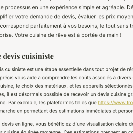
ce processus en une expérience simple et agréable. 
ifier votre demande de devis, évaluer les prix moyens,
i correspond parfaitement à vos besoins, le tout sans t
rise. Votre cuisine de rêve est à portée de main !
devis cuisiniste
 cuisiniste est une étape essentielle dans tout projet de r
 précis vous aide à comprendre les coûts associés à diver
 cuisine, le choix des matériaux, et les appareils sélectionné
, il est désormais possible de recevoir un devis cuisine gra
gne. Par exemple, les plateformes telles que
https://www.trou
démarche en permettant des estimations immédiates et person
devis en ligne, vous bénéficiez d'une visualisation claire d
ur cuisine équipée moyenne. Ces estimations prennent en 