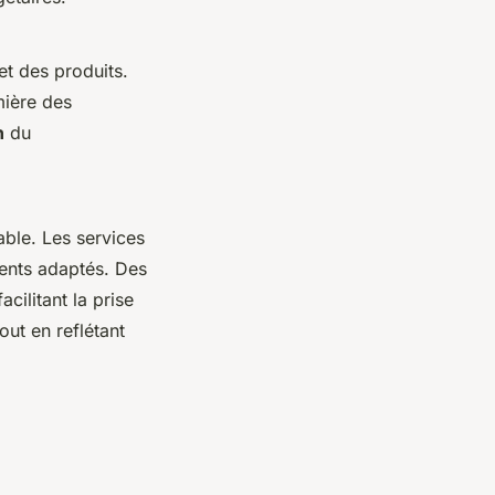
et des produits.
mière des
n
du
able. Les services
ments adaptés. Des
cilitant la prise
out en reflétant