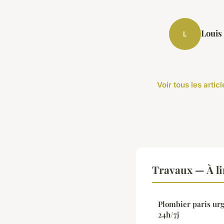
Louis
L
Voir tous les arti
Travaux — À li
Plombier paris urg
24h/7j