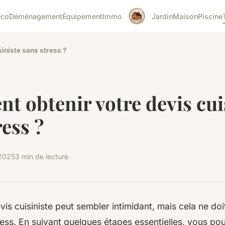
éco
Déménagement
Équipement
Immo
Jardin
Maison
Piscine
iniste sans stress ?
 obtenir votre devis cui
ress ?
 2025
3 min de lecture
vis cuisiniste peut sembler intimidant, mais cela ne doi
ess. En suivant quelques étapes essentielles, vous po