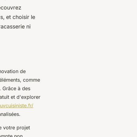
Découvrez
 et choisir le
racasserie ni
énovation de
s éléments, comme
s. Grâce à des
tuit et d'explorer
vcuisiniste.fr/
nalisées.
e votre projet
compte non