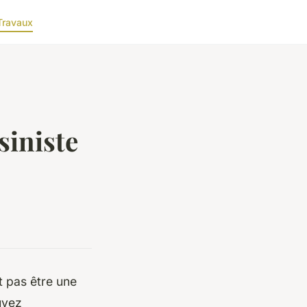
Travaux
siniste
t pas être une
uvez