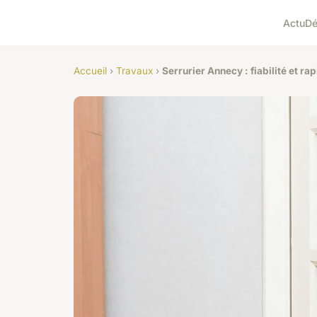
Actu
D
Accueil
›
Travaux
›
Serrurier Annecy : fiabilité et ra