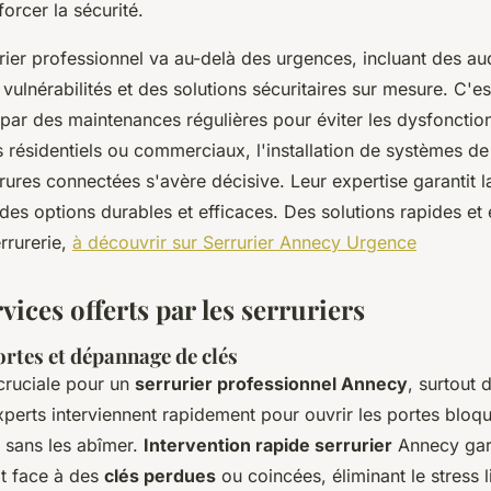
orcer la sécurité.
urier professionnel va au-delà des urgences, incluant des aud
s vulnérabilités et des solutions sécuritaires sur mesure. C'e
 par des maintenances régulières pour éviter les dysfoncti
s résidentiels ou commerciaux, l'installation de systèmes de
ures connectées s'avère décisive. Leur expertise garantit la 
 des options durables et efficaces. Des solutions rapides et
rrurerie,
à découvrir sur Serrurier Annecy Urgence
vices offerts par les serruriers
rtes et dépannage de clés
cruciale pour un
serrurier professionnel Annecy
, surtout 
perts interviennent rapidement pour ouvrir les portes bloqu
, sans les abîmer.
Intervention rapide serrurier
Annecy gara
rit face à des
clés perdues
ou coincées, éliminant le stress 