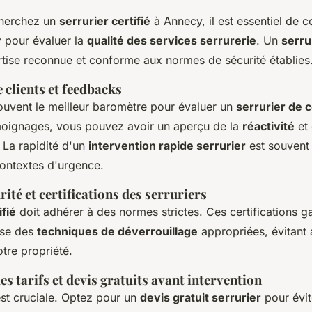
cherchez un
serrurier certifié
à Annecy, il est essentiel de c
y
pour évaluer la
qualité des services serrurerie
. Un
serru
rtise reconnue et conforme aux normes de sécurité établies
clients et feedbacks
souvent le meilleur baromètre pour évaluer un
serrurier de 
émoignages, vous pouvez avoir un aperçu de la
réactivité
et 
. La rapidité d'un
intervention rapide serrurier
est souvent
contextes d'urgence.
ité et certifications des serruriers
ifié
doit adhérer à des normes strictes. Ces certifications ga
lise des
techniques de déverrouillage
appropriées, évitant 
re propriété.
s tarifs et devis gratuits avant intervention
st cruciale. Optez pour un
devis gratuit serrurier
pour évit