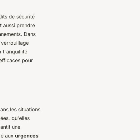
its de sécurité
st aussi prendre
onnements. Dans
 verrouillage
tranquillité
 efficaces pour
dans les situations
ées, qu'elles
ntit une
lié aux
urgences