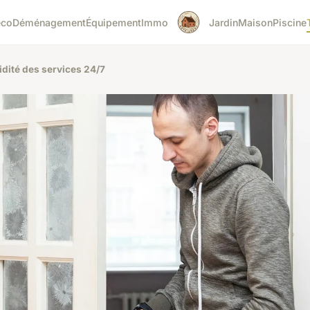
éco
Déménagement
Équipement
Immo
Jardin
Maison
Piscine
pidité des services 24/7