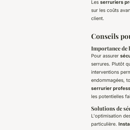
Les
serruriers p
sur les coûts avan
client.
Conseils pou
Importance de l
Pour assurer
sécu
serrures. Plutôt 
interventions per
endommagées, tou
serrurier profes
les potentielles fa
Solutions de sé
L'optimisation de
particulière.
Insta