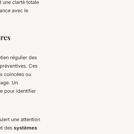
 une clarté totale
iance avec le
ures
etien régulier des
 préventives. Ces
és coincées ou
lage. Un
e pour identifier
iert une attention
nt des
systèmes