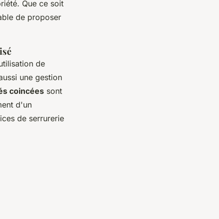
iété. Que ce soit
able de proposer
isé
'utilisation de
aussi une gestion
és coincées
sont
ment d'un
vices de serrurerie