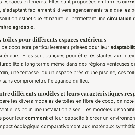
s espaces extérieurs. Elles sont proposées en formes
carr
, s'adaptant facilement à divers agencements tels que les 
 solution esthétique et naturelle, permettant une
circulation d
mbre agréable
.
s toiles pour différents espaces extérieurs
re de coco sont particulièrement prisées pour leur
adaptabili
térieurs. Elles sont conçues pour être résistantes aux inte
durabilité à long terme même dans des régions venteuses o
rdin, une terrasse, ou un espace près d'une piscine, ces toi
e
sans compromettre l'élégance du lieu.
re différents modèles et leurs caractéristiques res
are les divers modèles de toiles en fibre de coco, on note
sentielles pour une installation aisée. Les modèles disponib
s pour leur
comment
et leur capacité à créer un environne
l'impact écologique comparativement aux matériaux synthéti