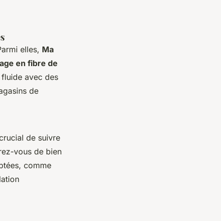
es
Parmi elles,
Ma
age en fibre de
fluide avec des
magasins de
t crucial de suivre
urez-vous de bien
daptées, comme
lation