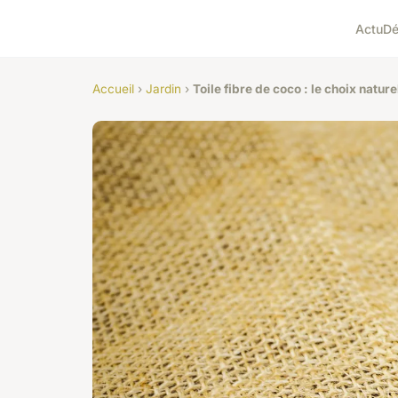
Actu
D
Accueil
›
Jardin
›
Toile fibre de coco : le choix natu