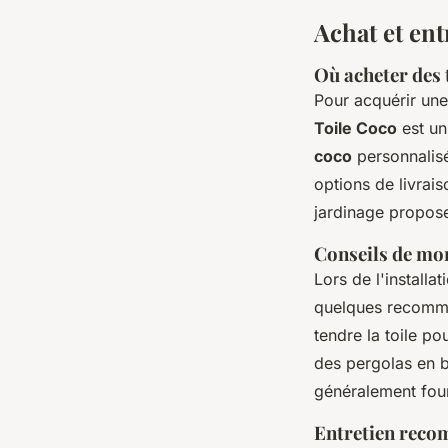
Achat et ent
Où acheter des t
Pour acquérir un
Toile Coco
est un
coco
personnalisé
options de livrais
jardinage proposen
Conseils de mon
Lors de l'installa
quelques recomman
tendre la toile p
des pergolas en b
généralement four
Entretien recom