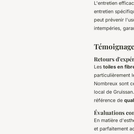
L'entretien effic
entretien spécifiq
peut prévenir l'us
intempéries, garan
Témoignages 
Retours d'expér
Les
toiles en fib
particulièrement 
Nombreux sont ceu
local de Gruissan.
référence de
qual
Évaluations conc
En matière d'esth
et parfaitement a