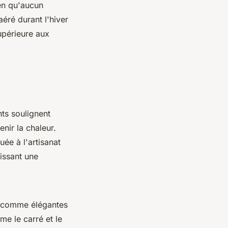
en qu'aucun
aéré durant l'hiver
supérieure aux
nts soulignent
nir la chaleur.
ée à l'artisanat
lissant une
s comme élégantes
e le carré et le