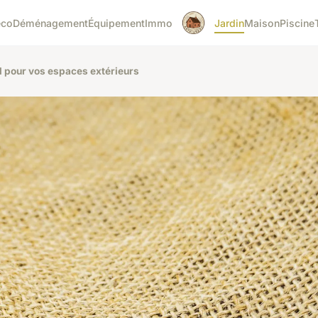
éco
Déménagement
Équipement
Immo
Jardin
Maison
Piscine
rel pour vos espaces extérieurs