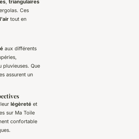
ées
,
triangulaires
pergolas. Ces
'air
tout en
té
aux différents
mpéries,
u pluvieuses. Que
les assurent un
pectives
 leur
légèreté
et
les sur Ma Toile
ment confortable
ques.