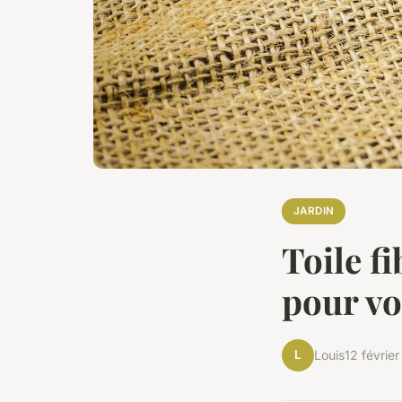
JARDIN
Toile fi
pour vo
L
Louis
12 févrie