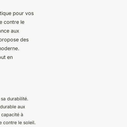
étique pour vos
e contre le
tance aux
, propose des
 moderne.
out en
sa durabilité.
e durable aux
 capacité à
 contre le soleil.