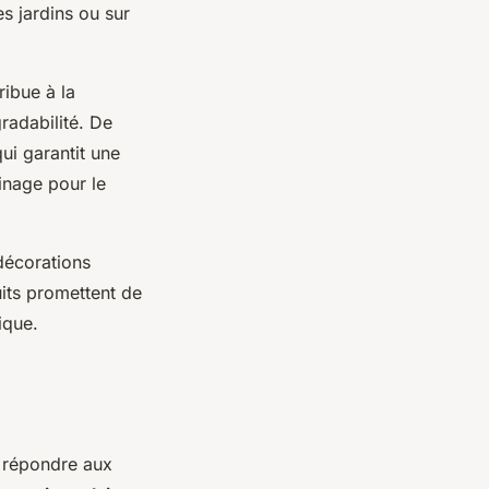
s jardins ou sur
ribue à la
radabilité. De
ui garantit une
inage pour le
décorations
its promettent de
ique.
r répondre aux