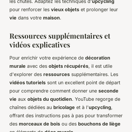
les chutes. Adaptez les techniques d'
upcycling
pour renforcer les
vieux objets
et prolonger leur
vie
dans votre
maison
.
Ressources supplémentaires et
vidéos explicatives
Pour enrichir votre expérience de
décoration
murale
avec des
objets récupérés
, il est utile
d'explorer des
ressources
supplémentaires. Les
vidéos tutoriels
sont un excellent point de départ
pour comprendre comment donner une
seconde
vie
aux
objets du quotidien
. YouTube regorge de
chaînes dédiées au
bricolage
et à l'
upcycling
,
offrant des instructions pas à pas pour transformer
des
morceaux de bois
ou des
bouchons de liège
en éléments de
déco murale
.