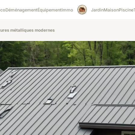
éco
Déménagement
Équipement
Immo
Jardin
Maison
Piscine
itures métalliques modernes