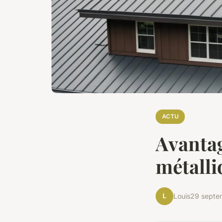
ACTU
Avantag
métall
L
Louis
29 septe