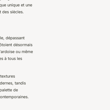
ique unique et une
 des siècles.
ble, dépassant
côtoient désormais
 l'ardoise ou même
es à tous les
 textures
dernes, tandis
palette de
 contemporaines.