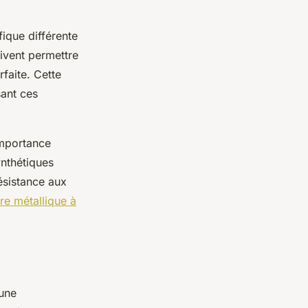
fique différente
oivent permettre
faite. Cette
sant ces
importance
nthétiques
ésistance aux
ure métallique à
 une