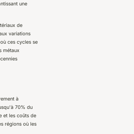
antissant une
tériaux de
aux variations
 où ces cycles se
es métaux
écennies
ivement à
 jusqu'à 70% du
 et les coûts de
es régions où les