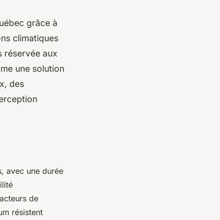
Québec grâce à
ons climatiques
is réservée aux
mme une solution
ux, des
perception
es, avec une durée
lité
facteurs de
um résistent