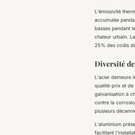
L'émissivité ther
accumulée pendant
basses pendant les
chaleur urbain. L
25% des coûts de c
Diversité de
L'acier demeure le
qualité-prix et d
galvanisation à c
contre la corrosi
plusieurs décenn
L'aluminium prése
facilitant l'insta