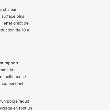
a chaleur
 surface plus
l'effet d'îlot de
éduction de 10 à
ent rapport
omme la
on multicouche
mance pendant
'un poids réduit
cyclage en font un