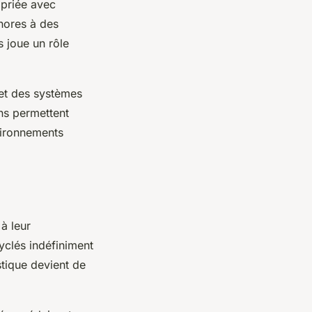
opriée avec
nores à des
 joue un rôle
 et des systèmes
ons permettent
vironnements
à leur
cyclés indéfiniment
stique devient de